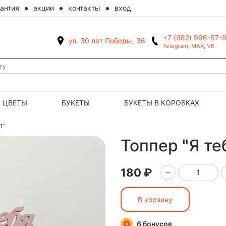
рантия
акции
контакты
вход
+7 (982) 996-57-
ул. 30 лет Победы, 36
Telegram
,
MAX
,
VK
ЦВЕТЫ
БУКЕТЫ
БУКЕТЫ В КОРОБКАХ
1"
Топпер "Я те
180 ₽
В корзину
6 бонусов