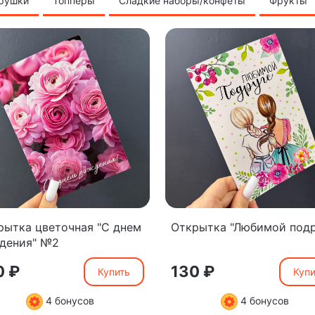
грушки
Топперы
Сладкие наборы/конфеты
Фрукты
рытка цветочная "С днем
Открытка "Любимой подр
дения" №2
0 ₽
130 ₽
Купить
Купи
4 бонусов
4 бонусов