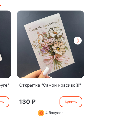
уге"
Открытка "Самой красивой!"
Открытка "
мамочке"
130 ₽
130 ₽
ть
Купить
4 бонусов