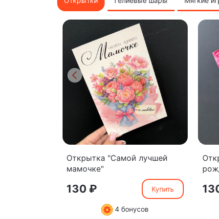
Открытки
Гелиевые шары
Мягкие и
Открытка "Самой лучшей
Отк
мамочке"
рож
130 ₽
13
Купить
4 бонусов