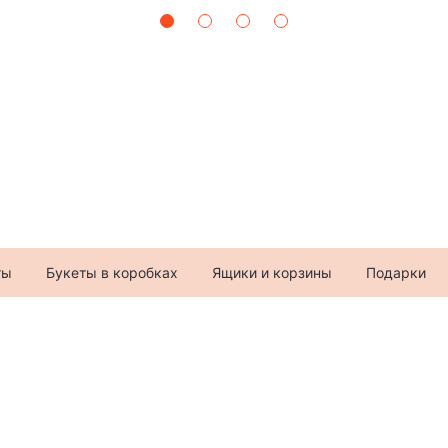
ты
Букеты в коробках
Ящики и корзины
Подарки
+7 (982) 996-57-9
ул. 30 лет Победы, 36
Telegram
,
MAX
,
VK
Данный сайт носит инфо