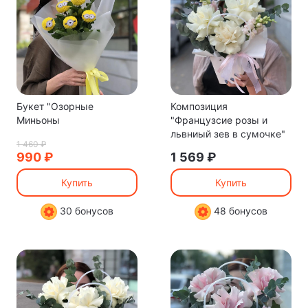
Букет "Озорные
Композиция
Миньоны
"Французсие розы и
львниый зев в сумочке"
1 460 ₽
990 ₽
1 569 ₽
Купить
Купить
30 бонусов
48 бонусов