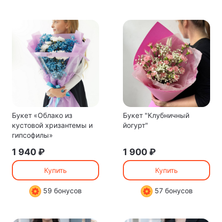
Букет «Облако из
Букет "Клубничный
кустовой хризантемы и
йогурт"
гипсофилы»
1 940 ₽
1 900 ₽
Купить
Купить
59 бонусов
57 бонусов