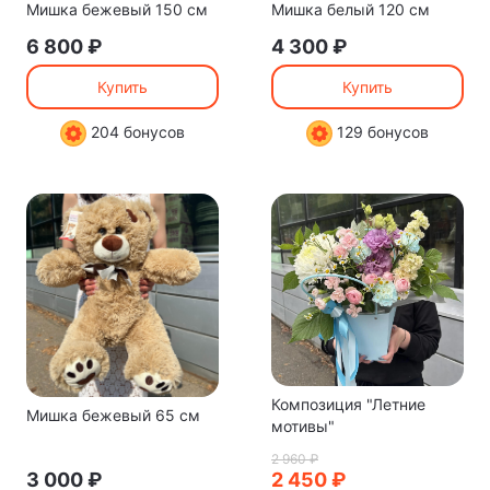
Мишка бежевый 150 см
Мишка белый 120 см
6 800 ₽
4 300 ₽
Купить
Купить
204 бонусов
129 бонусов
Композиция "Летние
Мишка бежевый 65 см
мотивы"
2 960 ₽
3 000 ₽
2 450 ₽