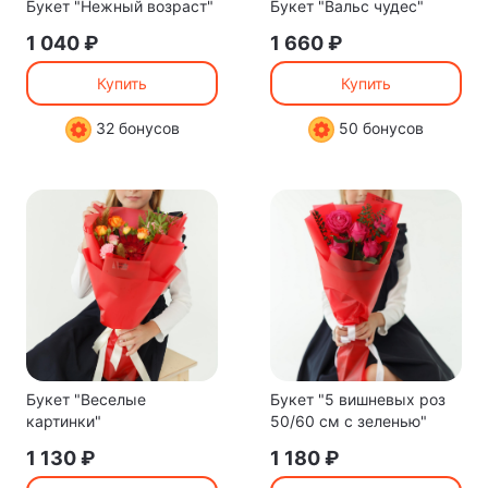
Букет "Нежный возраст"
Букет "Вальс чудес"
1 040 ₽
1 660 ₽
Купить
Купить
32 бонусов
50 бонусов
Букет "Веселые
Букет "5 вишневых роз
картинки"
50/60 см с зеленью"
1 130 ₽
1 180 ₽