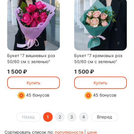
Букет "7 вишневых роз
Букет "7 кремовых роз
50/60 см с зеленью"
50/60 см с зеленью"
1 500 ₽
1 500 ₽
Купить
Купить
45 бонусов
45 бонусов
Назад
1
2
3
4
Вперед
Сортировать список по:
популярности
|
цене