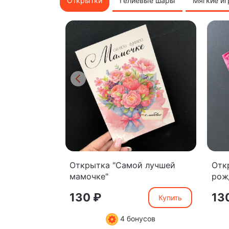
Открытки
Гелиевые шары
Мягкие и
Открытка "Самой лучшей
Отк
мамочке"
рож
130 ₽
13
Купить
4 бонусов