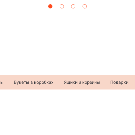
ты
Букеты в коробках
Ящики и корзины
Подарки
+7 (982) 996-57-9
ул. 30 лет Победы, 36
Telegram
,
MAX
,
VK
Данный сайт носит инфо