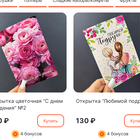
грушки
Топперы
Сладкие наборы/конфеты
Фрукты
рытка цветочная "С днем
Открытка "Любимой подр
дения" №2
0 ₽
130 ₽
Купить
Купи
4 бонусов
4 бонусов