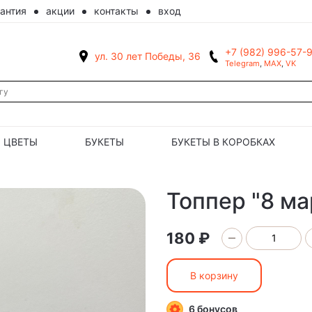
рантия
акции
контакты
вход
+7 (982) 996-57-
ул. 30 лет Победы, 36
Telegram
,
MAX
,
VK
ЦВЕТЫ
БУКЕТЫ
БУКЕТЫ В КОРОБКАХ
Топпер "8 ма
180 ₽
В корзину
6 бонусов