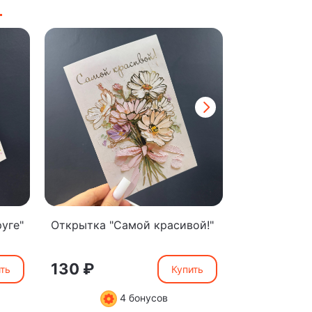
уге"
Открытка "Самой красивой!"
Открытка "
мамочке"
130 ₽
130 ₽
ть
Купить
4 бонусов