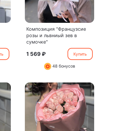
Композиция "Французсие
розы и львниый зев в
сумочке"
1 569 ₽
ть
Купить
48 бонусов