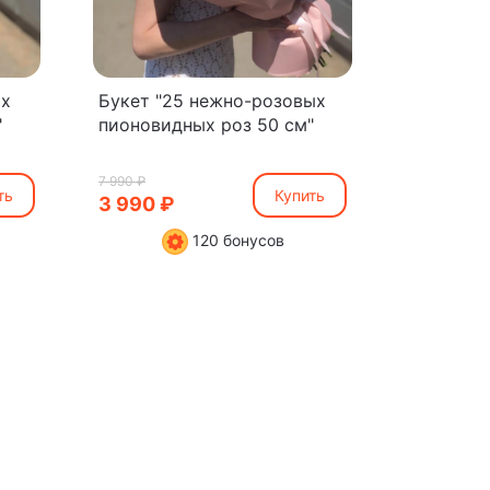
ых
Букет "25 нежно-розовых
"
пионовидных роз 50 см"
7 990 ₽
ть
Купить
3 990 ₽
120 бонусов