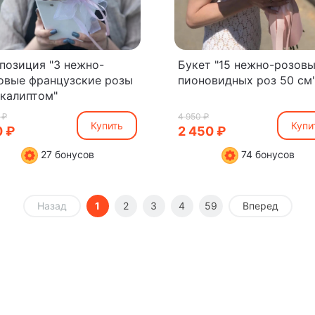
позиция "3 нежно-
Букет "15 нежно-розов
овые французские розы
пионовидных роз 50 см
вкалиптом"
 ₽
4 950 ₽
Купить
Купи
 ₽
2 450 ₽
27 бонусов
74 бонусов
Назад
1
2
3
4
59
Вперед