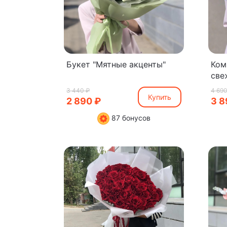
Букет "Мятные акценты"
Ком
све
3 440 ₽
4 690
Купить
2 890 ₽
3 8
87 бонусов