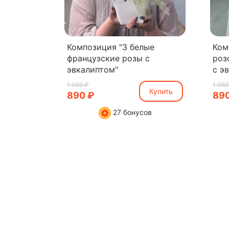
Композиция "3 белые
Ком
французские розы с
роз
эвкалиптом"
с э
1 069 ₽
1 069
Купить
890 ₽
890
27 бонусов