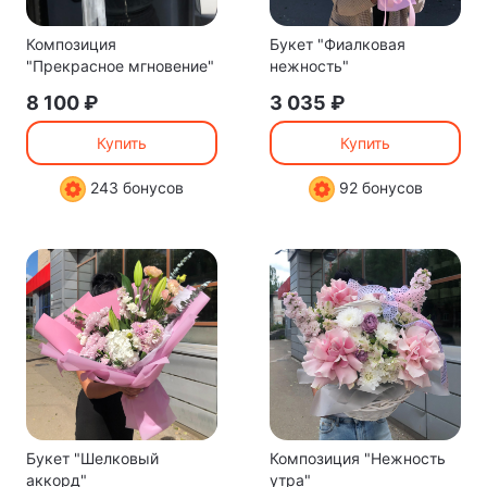
Композиция
Букет "Фиалковая
"Прекрасное мгновение"
нежность"
8 100 ₽
3 035 ₽
Купить
Купить
243 бонусов
92 бонусов
Букет "Шелковый
Композиция "Нежность
аккорд"
утра"