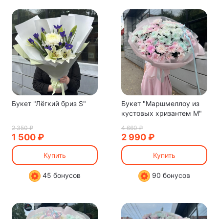
Букет "Лёгкий бриз S"
Букет "Маршмеллоу из
кустовых хризантем М"
2 350 ₽
4 660 ₽
1 500 ₽
2 990 ₽
Купить
Купить
45 бонусов
90 бонусов