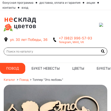
бонусная программа
доставка, оплата и гарантия
акции
контакты
вход
+7 (982) 996-57-93
ул. 30 лет Победы, 36
Telegram
,
MAX
,
VK
ПОВОД
БУКЕТ НЕВЕСТЫ
ЦВЕТЫ
БУКЕТЫ
Каталог
>
Повод
>
Топпер "Это любовь"