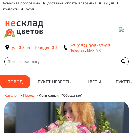
бонусная программа
доставка, оплата и гарантия
акции
контакты
вход
+7 (982) 996-57-93
ул. 30 лет Победы, 36
Telegram
,
MAX
,
VK
ПОВОД
БУКЕТ НЕВЕСТЫ
ЦВЕТЫ
БУКЕТЫ
Каталог
>
Повод
>
Композиция "Обещание"