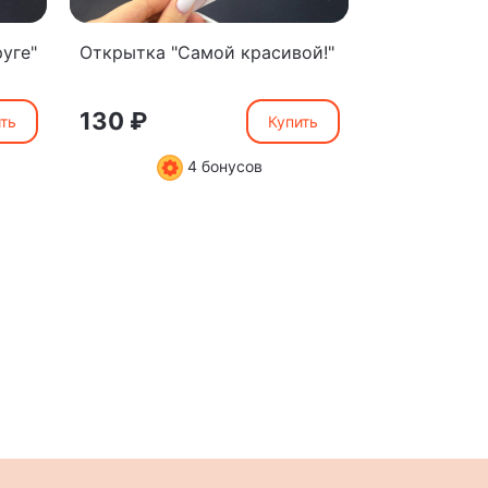
уге"
Открытка "Самой красивой!"
Открытка "
мамочке"
130 ₽
130 ₽
ть
Купить
4 бонусов