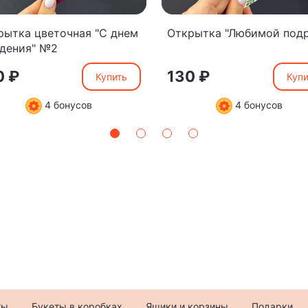
рытка цветочная "С днем
Открытка "Любимой подр
дения" №2
0 ₽
130 ₽
Купить
Купи
4 бонусов
4 бонусов
ты
Букеты в коробках
Ящики и корзины
Подарки