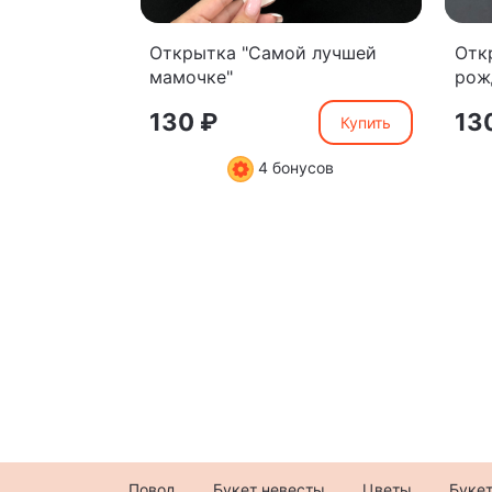
Открытка "Самой лучшей
Отк
мамочке"
рож
130 ₽
13
Купить
4 бонусов
Повод
Букет невесты
Цветы
Буке