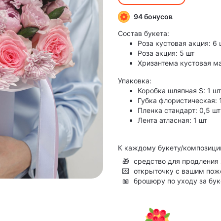
94 бонусов
Состав букета:
Роза кустовая акция: 6 
Роза акция: 5 шт
Хризантема кустовая ма
Упаковка:
Коробка шляпная S: 1 шт
Губка флористическая: 
Пленка стандарт: 0,5 шт
Лента атласная: 1 шт
К каждому букету/композици
🎁
средство для продления 
💌
открыточку с вашим по
📖
брошюру по уходу за бу