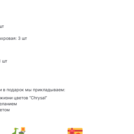
шт
хровая: 3 шт
1 шт
и в подарок мы прикладываем:
жизни цветов “Chrysal”
желанием
кетом