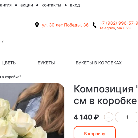
рантия
акции
контакты
вход
+7 (982) 996-57-
ул. 30 лет Победы, 36
Telegram
,
MAX
,
VK
ЦВЕТЫ
БУКЕТЫ
БУКЕТЫ В КОРОБКАХ
 в коробке"
Композиция "
см в коробке
4 140 ₽
В корзину