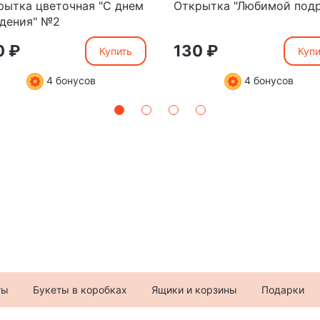
рытка цветочная "С днем
Открытка "Любимой подр
дения" №2
0 ₽
130 ₽
Купить
Купи
4 бонусов
4 бонусов
ты
Букеты в коробках
Ящики и корзины
Подарки