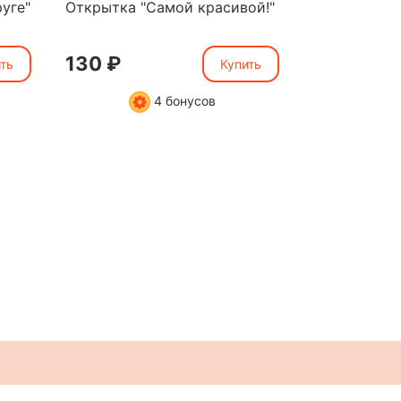
уге"
Открытка "Самой красивой!"
Открытка "
мамочке"
130 ₽
130 ₽
ть
Купить
4 бонусов