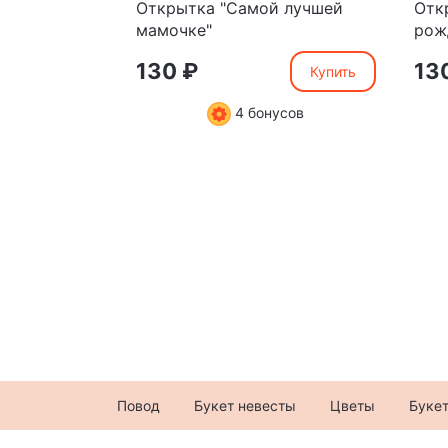
Открытка "Самой лучшей
Отк
мамочке"
рож
130 ₽
13
Купить
4 бонусов
Повод
Букет невесты
Цветы
Буке