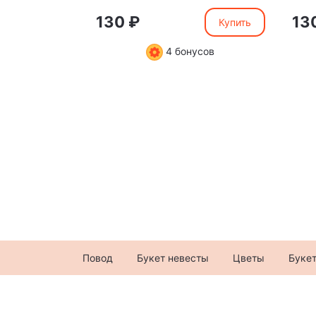
130 ₽
13
Купить
4 бонусов
Повод
Букет невесты
Цветы
Буке