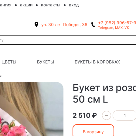
рантия
акции
контакты
вход
+7 (982) 996-57-
ул. 30 лет Победы, 36
Telegram
,
MAX
,
VK
ЦВЕТЫ
БУКЕТЫ
БУКЕТЫ В КОРОБКАХ
м L
Букет из роз
50 см L
2 510 ₽
В корзину