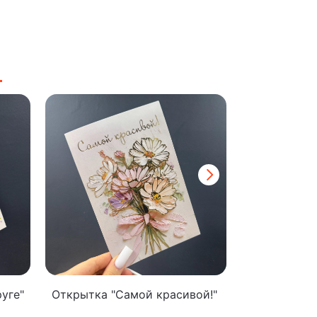
уге"
Открытка "Самой красивой!"
Открытка "
мамочке"