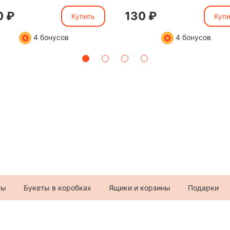
0 ₽
130 ₽
Купить
Купи
4 бонусов
4 бонусов
ты
Букеты в коробках
Ящики и корзины
Подарки
+7 (982) 996-57-9
ул. 30 лет Победы, 36