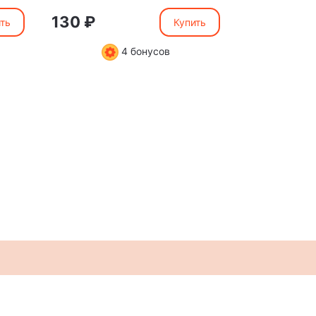
130 ₽
130 ₽
ть
Купить
4 бонусов
Мы в социальных сетях:
3