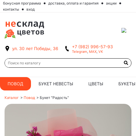
бонусная программа
доставка, оплата и гарантия
акции
контакты
вход
+7 (982) 996-57-93
ул. 30 лет Победы, 36
Telegram
,
MAX
,
VK
ПОВОД
БУКЕТ НЕВЕСТЫ
ЦВЕТЫ
БУКЕТЫ
Каталог
>
Повод
>
Букет "Радость"