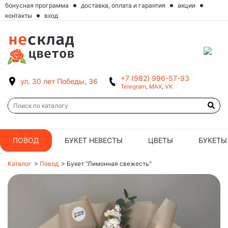
бонусная программа
доставка, оплата и гарантия
акции
контакты
вход
+7 (982) 996-57-93
ул. 30 лет Победы, 36
Telegram
,
MAX
,
VK
ПОВОД
БУКЕТ НЕВЕСТЫ
ЦВЕТЫ
БУКЕТЫ
Каталог
>
Повод
>
Букет "Лимонная свежесть"