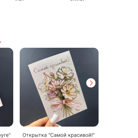
уге"
Открытка "Самой красивой!"
Открытка "