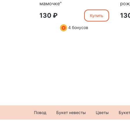
мамочке"
рож
130 ₽
13
Купить
4 бонусов
Повод
Букет невесты
Цветы
Буке