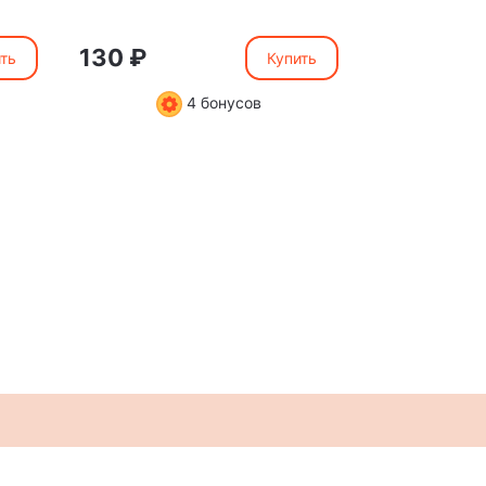
мамочке"
130 ₽
130 ₽
ть
Купить
4 бонусов