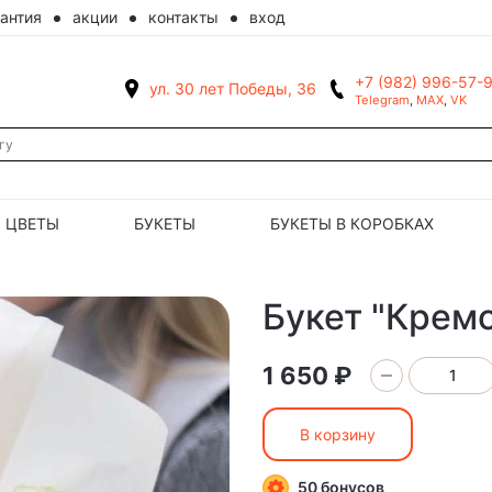
рантия
акции
контакты
вход
+7 (982) 996-57-
ул. 30 лет Победы, 36
Telegram
,
MAX
,
VK
ЦВЕТЫ
БУКЕТЫ
БУКЕТЫ В КОРОБКАХ
Букет "Крем
1 650 ₽
В корзину
50 бонусов