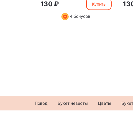
130 ₽
13
Купить
4 бонусов
Повод
Букет невесты
Цветы
Буке