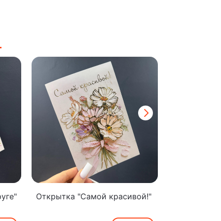
уге"
Открытка "Самой красивой!"
Открытка "
мамочке"