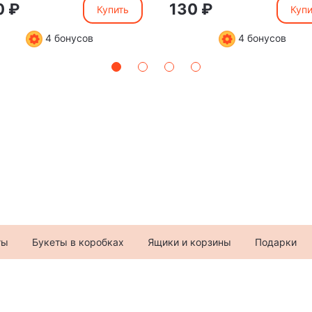
0 ₽
130 ₽
Купить
Купи
4 бонусов
4 бонусов
ты
Букеты в коробках
Ящики и корзины
Подарки
+7 (982) 996-57-9
ул. 30 лет Победы, 36
Telegram
,
MAX
,
VK