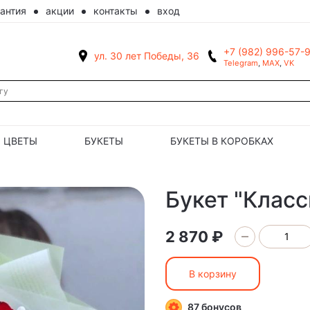
рантия
акции
контакты
вход
+7 (982) 996-57-
ул. 30 лет Победы, 36
Telegram
,
MAX
,
VK
ЦВЕТЫ
БУКЕТЫ
БУКЕТЫ В КОРОБКАХ
Букет "Класс
2 870 ₽
В корзину
87 бонусов