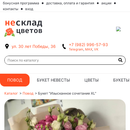
бонусная программа
доставка, оплата и гарантия
акции
контакты
вход
+7 (982) 996-57-93
ул. 30 лет Победы, 36
Telegram
,
MAX
,
VK
ПОВОД
БУКЕТ НЕВЕСТЫ
ЦВЕТЫ
БУКЕТЫ
Каталог
>
Повод
>
Букет "Изысканное сочетание XL"