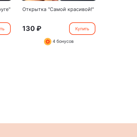
уге"
Открытка "Самой красивой!"
Открытка "
мамочке"
130 ₽
130 ₽
ть
Купить
4 бонусов