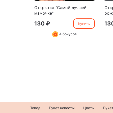
Открытка "Самой лучшей
Отк
мамочке"
рож
130 ₽
13
Купить
4 бонусов
Повод
Букет невесты
Цветы
Буке