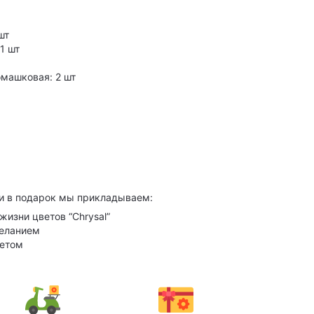
шт
1 шт
омашковая: 2 шт
и в подарок мы прикладываем:
жизни цветов “Chrysal”
желанием
кетом