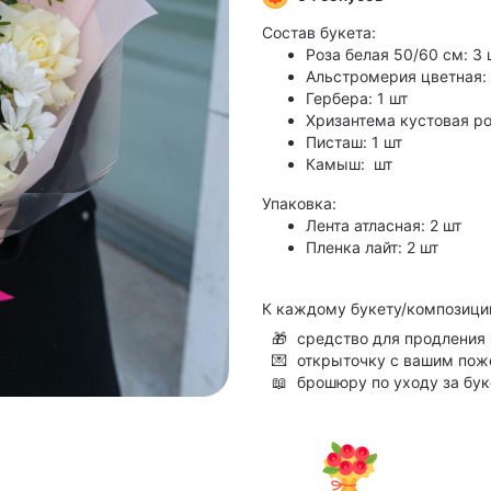
Состав букета:
Роза белая 50/60 см: 3 
Альстромерия цветная: 
Гербера: 1 шт
Хризантема кустовая р
Писташ: 1 шт
Камыш: шт
Упаковка:
Лента атласная: 2 шт
Пленка лайт: 2 шт
К каждому букету/композици
🎁
средство для продления 
💌
открыточку с вашим по
📖
брошюру по уходу за бу