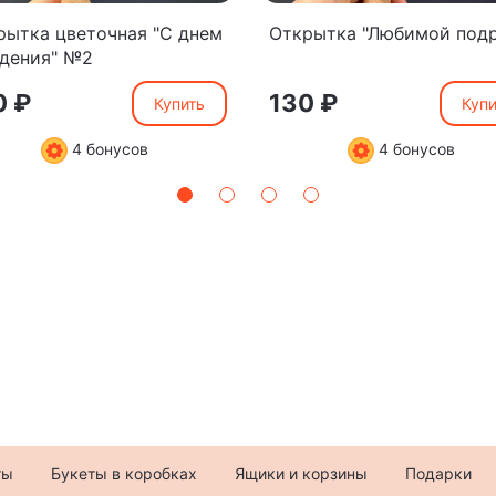
рытка цветочная "С днем
Открытка "Любимой подр
дения" №2
0 ₽
130 ₽
Купить
Купи
4 бонусов
4 бонусов
ты
Букеты в коробках
Ящики и корзины
Подарки