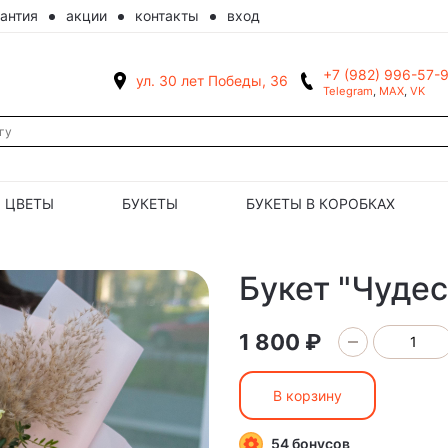
рантия
акции
контакты
вход
+7 (982) 996-57-
ул. 30 лет Победы, 36
Telegram
,
MAX
,
VK
ЦВЕТЫ
БУКЕТЫ
БУКЕТЫ В КОРОБКАХ
Букет "Чудес
1 800 ₽
В корзину
54 бонусов