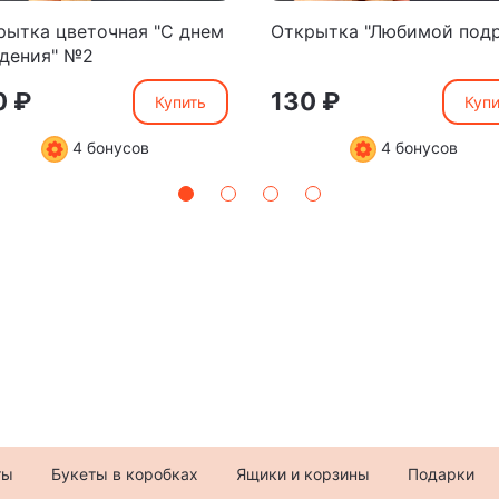
рытка цветочная "С днем
Открытка "Любимой подр
дения" №2
0 ₽
130 ₽
Купить
Купи
4 бонусов
4 бонусов
ты
Букеты в коробках
Ящики и корзины
Подарки