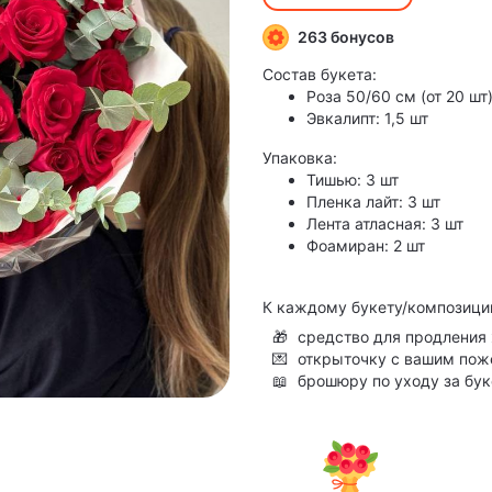
263 бонусов
Состав букета:
Роза 50/60 см (от 20 шт)
Эвкалипт: 1,5 шт
Упаковка:
Тишью: 3 шт
Пленка лайт: 3 шт
Лента атласная: 3 шт
Фоамиран: 2 шт
К каждому букету/композици
🎁
средство для продления 
💌
открыточку с вашим по
📖
брошюру по уходу за бу