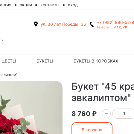
рантия
акции
контакты
вход
+7 (982) 996-57-
ул. 30 лет Победы, 36
Telegram
,
MAX
,
VK
ЦВЕТЫ
БУКЕТЫ
БУКЕТЫ В КОРОБКАХ
вкалиптом"
Букет "45 кр
эвкалиптом"
8 760 ₽
В корзину