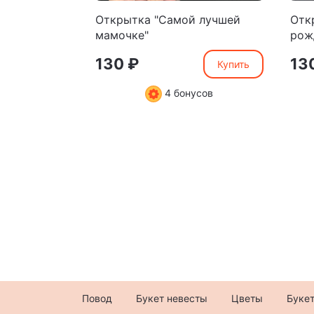
Открытка "Самой лучшей
Отк
мамочке"
рож
130 ₽
13
Купить
4 бонусов
Повод
Букет невесты
Цветы
Буке