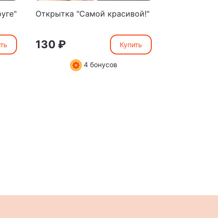
уге"
Открытка "Самой красивой!"
Открытка "
мамочке"
130 ₽
130 ₽
ть
Купить
4 бонусов