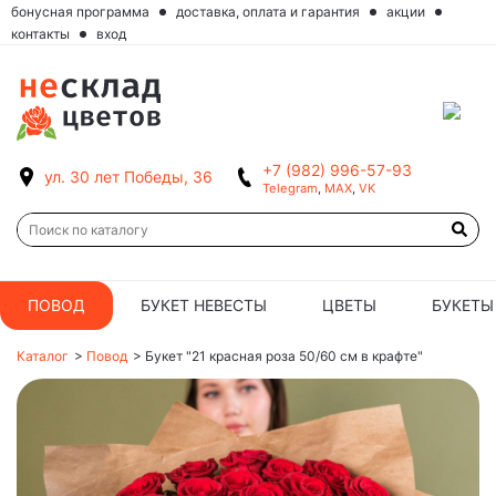
бонусная программа
доставка, оплата и гарантия
акции
контакты
вход
+7 (982) 996-57-93
ул. 30 лет Победы, 36
Telegram
,
MAX
,
VK
ПОВОД
БУКЕТ НЕВЕСТЫ
ЦВЕТЫ
БУКЕТЫ
Каталог
>
Повод
>
Букет "21 красная роза 50/60 см в крафте"