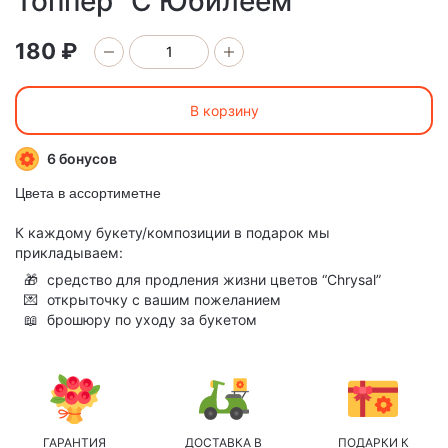
Топпер "С Юбилеем"
180 ₽
В корзину
6 бонусов
Цвета в ассортиметне
К каждому букету/композиции в подарок мы
прикладываем:
🎁
средство для продления жизни цветов “Chrysal”
💌
открыточку с вашим пожеланием
📖
брошюру по уходу за букетом
ГАРАНТИЯ
ДОСТАВКА В
ПОДАРКИ К