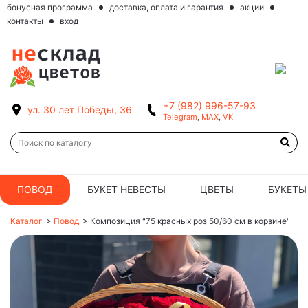
бонусная программа
доставка, оплата и гарантия
акции
контакты
вход
+7 (982) 996-57-93
ул. 30 лет Победы, 36
Telegram
,
MAX
,
VK
ПОВОД
БУКЕТ НЕВЕСТЫ
ЦВЕТЫ
БУКЕТЫ
Каталог
>
Повод
>
Композиция "75 красных роз 50/60 см в корзине"