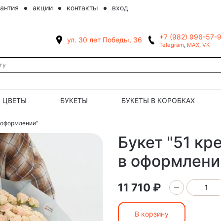
рантия
акции
контакты
вход
+7 (982) 996-57-
ул. 30 лет Победы, 36
Telegram
,
MAX
,
VK
ЦВЕТЫ
БУКЕТЫ
БУКЕТЫ В КОРОБКАХ
в оформлении"
Букет "51 кр
в оформлени
11 710 ₽
В корзину