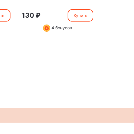
мамочке"
130 ₽
130 ₽
ть
Купить
4 бонусов