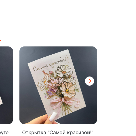
уге"
Открытка "Самой красивой!"
Открытка "