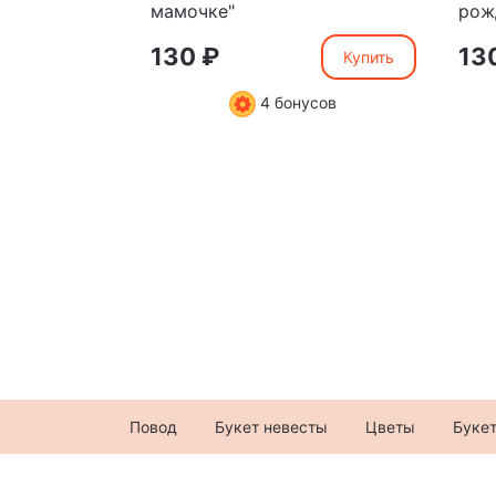
мамочке"
рож
130 ₽
13
Купить
4 бонусов
Повод
Букет невесты
Цветы
Буке