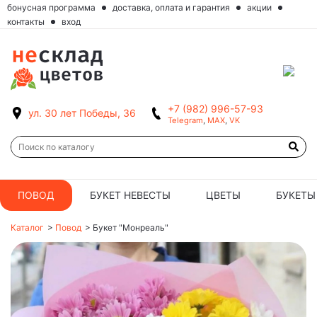
бонусная программа
доставка, оплата и гарантия
акции
контакты
вход
+7 (982) 996-57-93
ул. 30 лет Победы, 36
Telegram
,
MAX
,
VK
ПОВОД
БУКЕТ НЕВЕСТЫ
ЦВЕТЫ
БУКЕТЫ
Каталог
>
Повод
>
Букет "Монреаль"