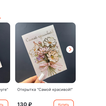
уге"
Открытка "Самой красивой!"
Открытка "
мамочке"
130 ₽
130 ₽
ть
Купить