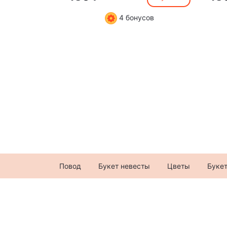
4 бонусов
Повод
Букет невесты
Цветы
Буке