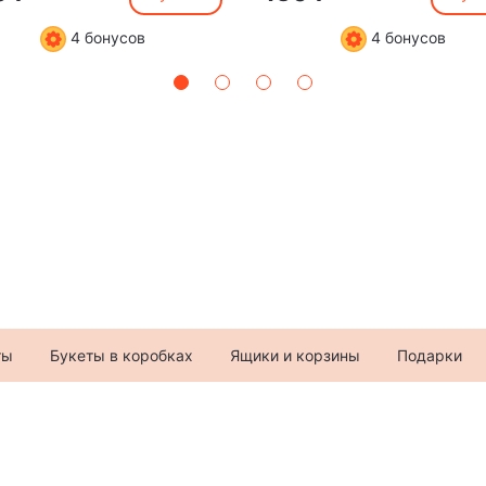
4 бонусов
4 бонусов
ты
Букеты в коробках
Ящики и корзины
Подарки
+7 (982) 996-57-9
ул. 30 лет Победы, 36
Telegram
,
MAX
,
VK