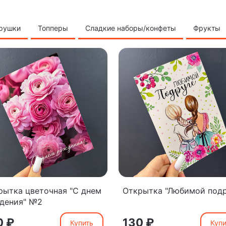
грушки
Топперы
Сладкие наборы/конфеты
Фрукты
рытка цветочная "С днем
Открытка "Любимой подр
дения" №2
0 ₽
130 ₽
Купить
Купи