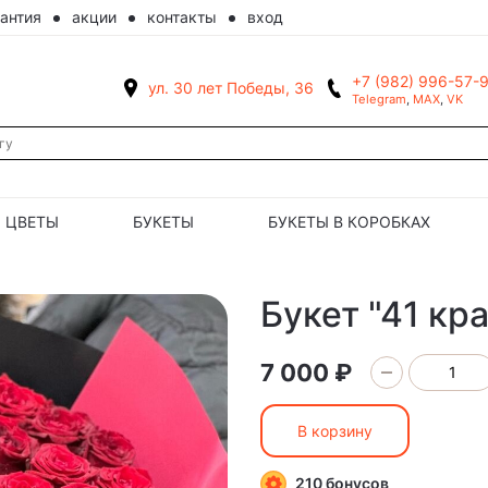
рантия
акции
контакты
вход
+7 (982) 996-57-
ул. 30 лет Победы, 36
Telegram
,
MAX
,
VK
ЦВЕТЫ
БУКЕТЫ
БУКЕТЫ В КОРОБКАХ
Букет "41 кр
7 000 ₽
В корзину
210 бонусов