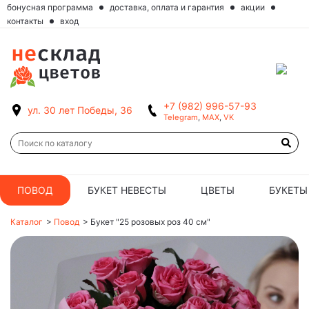
бонусная программа
доставка, оплата и гарантия
акции
контакты
вход
+7 (982) 996-57-93
ул. 30 лет Победы, 36
Telegram
,
MAX
,
VK
ПОВОД
БУКЕТ НЕВЕСТЫ
ЦВЕТЫ
БУКЕТЫ
Каталог
>
Повод
>
Букет "25 розовых роз 40 см"