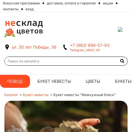
бонусная программа
доставка, оплата и гарантия
акции
контакты
вход
+7 (982) 996-57-93
ул. 30 лет Победы, 36
Telegram
,
MAX
,
VK
ПОВОД
БУКЕТ НЕВЕСТЫ
ЦВЕТЫ
БУКЕТЫ
Каталог
>
Букет невесты
>
Букет невесты "Жемчужный блеск"